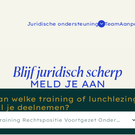
Juridische ondersteuning
Team
Aanp
Blijf juridisch scherp
MELD JE AAN
an welke training of lunchlezin
il je deelnemen?