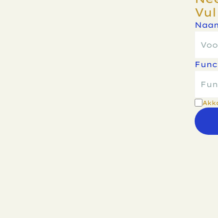
Vul
Naam
Func
Akk