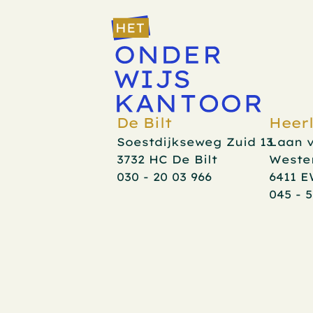
De Bilt
Heer
Soestdijkseweg Zuid 13
Laan v
3732 HC De Bilt
Wester
030 - 20 03 966
6411 
045 - 5