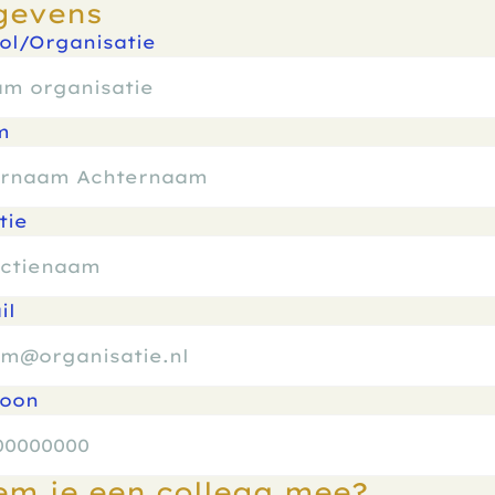
gevens
ol/Organisatie
m
tie
il
foon
m je een collega mee?