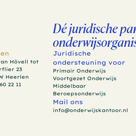
Dé juridische par
onderwijsorganis
len
Juridische 
an Hövell tot 
ondersteuning voor
flier 23
Primair Onderwijs
EW Heerlen
Voortgezet Onderwijs
60 22 11
Middelbaar 
Beroepsonderwijs
Mail ons
info@onderwijskantoor.nl