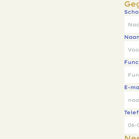
Ge
Scho
Naa
Func
E-ma
Tele
Nee