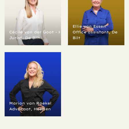
Ellie van Essen
Cécile van der Goot - Koenig
Office assistant, De 
Jurist, De Bilt
Bilt
Marion van Roekel
Advocaat, Heerlen