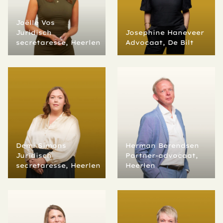
Joëlle Vos
Juridisch 
Josephine Haneveer
secretaresse, Heerlen
Advocaat, De Bilt
Demi Simons
Herman Berendsen
Juridisch 
Partner-advocaat, 
secretaresse, Heerlen
Heerlen