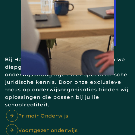
Het
Onderwijskantoor
EXCLUSIEF
VOOR
PO,
VO
&
MBO
Bij Het Onderwijskantoor combineren we 
diepgaand begrip van 
onderwijsuitdagingen met specialistische 
juridische kennis. Door onze exclusieve 
focus op onderwijsorganisaties bieden wij 
oplossingen die passen bij jullie 
schoolrealiteit.
Primair Onderwijs
Voortgezet onderwijs