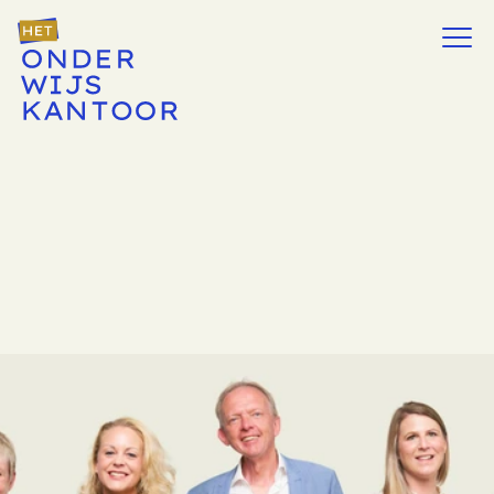
Onze
juridische
ONDERWIJSEX
PERTS