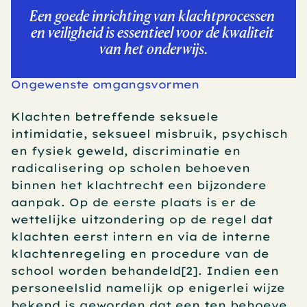
Een goede inrichting van klachtprocessen 
en veiligheid is essentieel voor de kwaliteit 
van het onderwijs.
Ongewenste omgangsvormen
Klachten betreffende seksuele 
intimidatie, seksueel misbruik, psychisch 
en fysiek geweld, discriminatie en 
radicalisering op scholen behoeven 
binnen het klachtrecht een bijzondere 
aanpak. Op de eerste plaats is er de 
wettelijke uitzondering op de regel dat 
klachten eerst intern en via de interne 
klachtenregeling en procedure van de 
school worden behandeld[2]. Indien een 
personeelslid namelijk op enigerlei wijze 
bekend is geworden dat een ten behoeve 