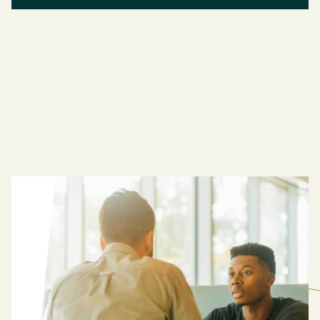
Meer
kennis
BEKIJK
OOK