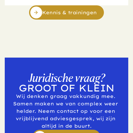
Kennis & trainingen
Juridische vraag?
GROOT OF KLEIN
Wij denken graag vakkundig mee. 
Samen maken we van complex weer 
helder. Neem contact op voor een 
vrijblijvend adviesgesprek, wij zijn 
altijd in de buurt.