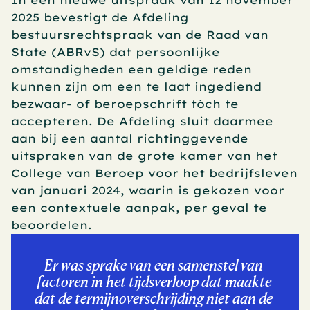
In een nieuwe uitspraak van 12 november 
2025 bevestigt de Afdeling 
bestuursrechtspraak van de Raad van 
State (ABRvS) dat persoonlijke 
omstandigheden een geldige reden 
kunnen zijn om een te laat ingediend 
bezwaar- of beroepschrift tóch te 
accepteren. De Afdeling sluit daarmee 
aan bij een aantal richtinggevende 
uitspraken van de grote kamer van het 
College van Beroep voor het bedrijfsleven 
van januari 2024, waarin is gekozen voor 
een contextuele aanpak, per geval te 
beoordelen.
Er was sprake van een samenstel van 
factoren in het tijdsverloop dat maakte 
dat de termijnoverschrijding niet aan de 